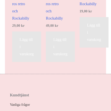
ros retro
ros retro
Rockabilly
och
och
19,00
kr
Rockabilly
Rockabilly
Lägg till
29,00
kr
49,00
kr
i
Lägg till
Lägg till
varukorg
i
i
varukorg
varukorg
Kundtjänst
Vanliga frågor