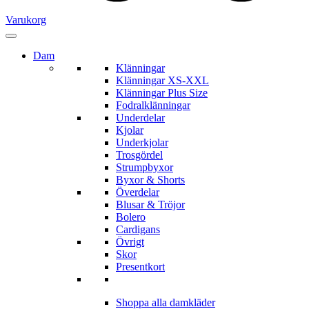
Varukorg
Dam
Klänningar
Klänningar XS-XXL
Klänningar Plus Size
Fodralklänningar
Underdelar
Kjolar
Underkjolar
Trosgördel
Strumpbyxor
Byxor & Shorts
Överdelar
Blusar & Tröjor
Bolero
Cardigans
Övrigt
Skor
Presentkort
Shoppa alla damkläder