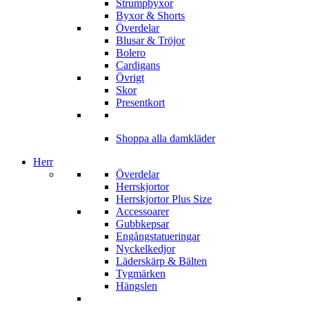
Strumpbyxor
Byxor & Shorts
Överdelar
Blusar & Tröjor
Bolero
Cardigans
Övrigt
Skor
Presentkort
Shoppa alla damkläder
Herr
Överdelar
Herrskjortor
Herrskjortor Plus Size
Accessoarer
Gubbkepsar
Engångstatueringar
Nyckelkedjor
Läderskärp & Bälten
Tygmärken
Hängslen