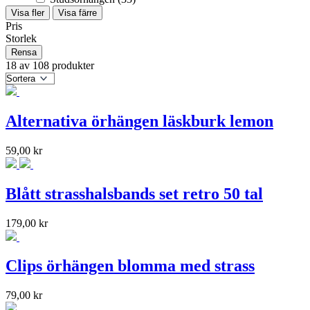
Visa fler
Visa färre
Pris
Storlek
Rensa
18 av 108 produkter
Alternativa örhängen läskburk lemon
59,00
kr
Blått strasshalsbands set retro 50 tal
179,00
kr
Clips örhängen blomma med strass
79,00
kr