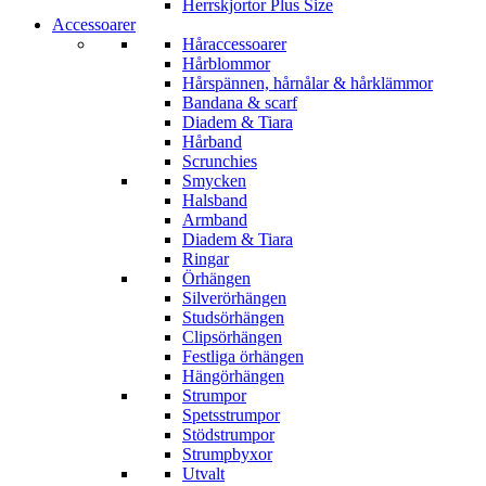
Herrskjortor Plus Size
Accessoarer
Håraccessoarer
Hårblommor
Hårspännen, hårnålar & hårklämmor
Bandana & scarf
Diadem & Tiara
Hårband
Scrunchies
Smycken
Halsband
Armband
Diadem & Tiara
Ringar
Örhängen
Silverörhängen
Studsörhängen
Clipsörhängen
Festliga örhängen
Hängörhängen
Strumpor
Spetsstrumpor
Stödstrumpor
Strumpbyxor
Utvalt