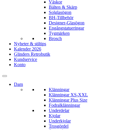
Väskor
Bälten & Skärp
Solglasögon
BH-Tillbehör
Designer-Glasögon
Engångstatueringar
Tygmärken
Brosch
Nyheter & stiltips
Kalender 2026
Glinders Retrobutik
Kundservice
Konto
Dam
Klänningar
Klänningar XS-XXL
Klänningar Plus Size
Fodralklänningar
Underdelar
Kjolar
Underkjolar
Trosgördel