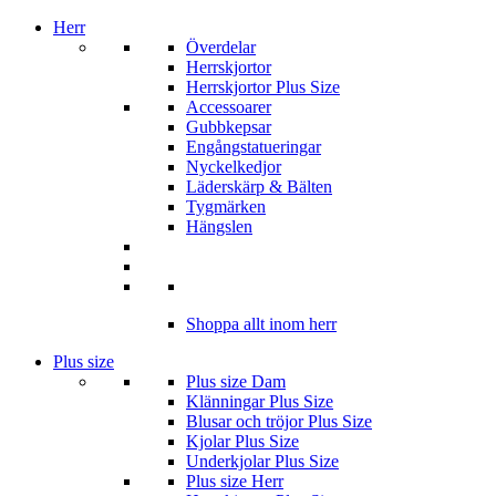
Herr
Överdelar
Herrskjortor
Herrskjortor Plus Size
Accessoarer
Gubbkepsar
Engångstatueringar
Nyckelkedjor
Läderskärp & Bälten
Tygmärken
Hängslen
Shoppa allt inom herr
Plus size
Plus size Dam
Klänningar Plus Size
Blusar och tröjor Plus Size
Kjolar Plus Size
Underkjolar Plus Size
Plus size Herr