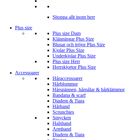
Shoppa allt inom herr
Plus size
Plus size Dam
Klänningar Plus Size
Blusar och tröjor Plus Size
Kjolar Plus Size
Underkjolar Plus Size
Plus size Herr
Herrskjortor Plus Size
Accessoarer
Håraccessoarer
Hårblommor
Hårspännen, hårnålar & hårklämmor
Bandana & scarf
Diadem & Tiara
Hårband
Scrunchies
Smycken
Halsband
Armband
Diadem & Tiara