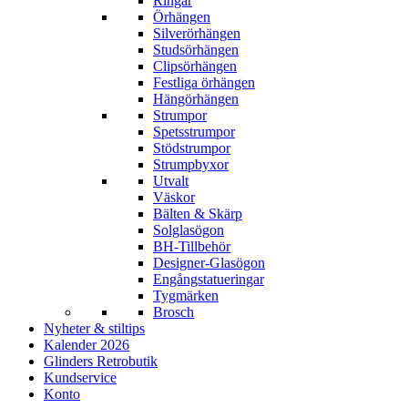
Ringar
Örhängen
Silverörhängen
Studsörhängen
Clipsörhängen
Festliga örhängen
Hängörhängen
Strumpor
Spetsstrumpor
Stödstrumpor
Strumpbyxor
Utvalt
Väskor
Bälten & Skärp
Solglasögon
BH-Tillbehör
Designer-Glasögon
Engångstatueringar
Tygmärken
Brosch
Nyheter & stiltips
Kalender 2026
Glinders Retrobutik
Kundservice
Konto