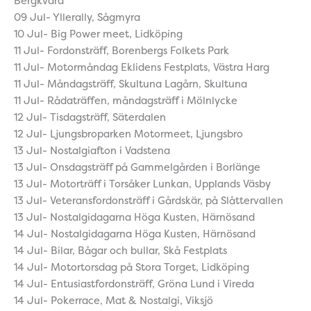
Bergkvara
09 Jul- Yllerally, Sågmyra
10 Jul- Big Power meet, Lidköping
11 Jul- Fordonsträff, Borenbergs Folkets Park
11 Jul- Motormåndag Eklidens Festplats, Västra Harg
11 Jul- Måndagsträff, Skultuna Lagårn, Skultuna
11 Jul- Rådaträffen, måndagsträff i Mölnlycke
12 Jul- Tisdagsträff, Säterdalen
12 Jul- Ljungsbroparken Motormeet, Ljungsbro
13 Jul- Nostalgiafton i Vadstena
13 Jul- Onsdagsträff på Gammelgården i Borlänge
13 Jul- Motorträff i Torsåker Lunkan, Upplands Väsby
13 Jul- Veteransfordonsträff i Gårdskär, på Slåttervallen
13 Jul- Nostalgidagarna Höga Kusten, Härnösand
14 Jul- Nostalgidagarna Höga Kusten, Härnösand
14 Jul- Bilar, Bågar och bullar, Skå Festplats
14 Jul- Motortorsdag på Stora Torget, Lidköping
14 Jul- Entusiastfordonsträff, Gröna Lund i Vireda
14 Jul- Pokerrace, Mat & Nostalgi, Viksjö