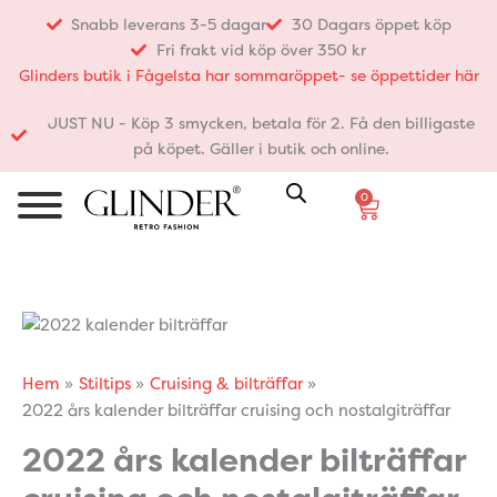
Hoppa
Snabb leverans 3-5 dagar
30 Dagars öppet köp
till
Fri frakt vid köp över 350 kr
innehåll
Glinders butik i Fågelsta har sommaröppet- se öppettider här
JUST NU - Köp 3 smycken, betala för 2. Få den billigaste
på köpet. Gäller i butik och online.
0
Varukorg
Hem
Stiltips
Cruising & bilträffar
2022 års kalender bilträffar cruising och nostalgiträffar
2022 års kalender bilträffar