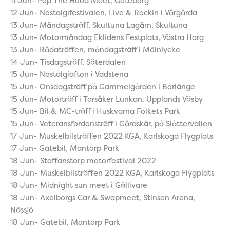
11 Jun- Pop The Hood Meet, Göteborg
12 Jun- Nostalgifestivalen, Live & Rockin i Vårgårda
13 Jun- Måndagsträff, Skultuna Lagårn, Skultuna
13 Jun- Motormåndag Eklidens Festplats, Västra Harg
13 Jun- Rådaträffen, måndagsträff i Mölnlycke
14 Jun- Tisdagsträff, Säterdalen
15 Jun- Nostalgiafton i Vadstena
15 Jun- Onsdagsträff på Gammelgården i Borlänge
15 Jun- Motorträff i Torsåker Lunkan, Upplands Väsby
15 Jun- Bil & MC-träff i Huskvarna Folkets Park
15 Jun- Veteransfordonsträff i Gårdskär, på Slåttervallen
17 Jun- Muskelbilsträffen 2022 KGA, Karlskoga Flygplats
17 Jun- Gatebil, Mantorp Park
18 Jun- Staffanstorp motorfestival 2022
18 Jun- Muskelbilsträffen 2022 KGA, Karlskoga Flygplats
18 Jun- Midnight sun meet i Gällivare
18 Jun- Axelborgs Car & Swapmeet, Stinsen Arena,
Nässjö
18 Jun- Gatebil, Mantorp Park