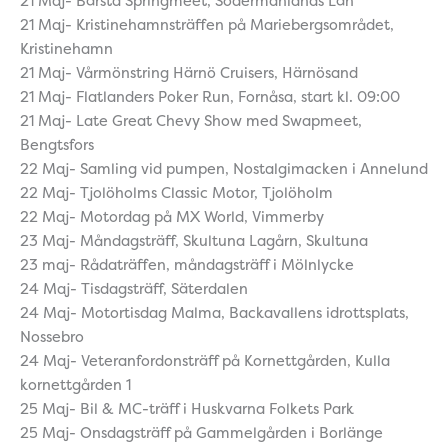
21 Maj- Bärsta Springmeet, Södermanlands Län
21 Maj- Kristinehamnsträffen på Mariebergsområdet,
Kristinehamn
21 Maj- Vårmönstring Härnö Cruisers, Härnösand
21 Maj- Flatlanders Poker Run, Fornåsa, start kl. 09:00
21 Maj- Late Great Chevy Show med Swapmeet,
Bengtsfors
22 Maj- Samling vid pumpen, Nostalgimacken i Annelund
22 Maj- Tjolöholms Classic Motor, Tjolöholm
22 Maj- Motordag på MX World, Vimmerby
23 Maj- Måndagsträff, Skultuna Lagårn, Skultuna
23 maj- Rådaträffen, måndagsträff i Mölnlycke
24 Maj- Tisdagsträff, Säterdalen
24 Maj- Motortisdag Malma, Backavallens idrottsplats,
Nossebro
24 Maj- Veteranfordonsträff på Kornettgården, Kulla
kornettgården 1
25 Maj- Bil & MC-träff i Huskvarna Folkets Park
25 Maj- Onsdagsträff på Gammelgården i Borlänge