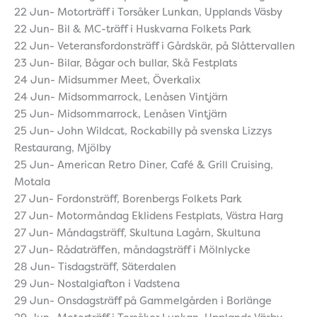
22 Jun- Motorträff i Torsåker Lunkan, Upplands Väsby
22 Jun- Bil & MC-träff i Huskvarna Folkets Park
22 Jun- Veteransfordonsträff i Gårdskär, på Slåttervallen
23 Jun- Bilar, Bågar och bullar, Skå Festplats
24 Jun- Midsummer Meet, Överkalix
24 Jun- Midsommarrock, Lenåsen Vintjärn
25 Jun- Midsommarrock, Lenåsen Vintjärn
25 Jun- John Wildcat, Rockabilly på svenska Lizzys
Restaurang, Mjölby
25 Jun- American Retro Diner, Café & Grill Cruising,
Motala
27 Jun- Fordonsträff, Borenbergs Folkets Park
27 Jun- Motormåndag Eklidens Festplats, Västra Harg
27 Jun- Måndagsträff, Skultuna Lagårn, Skultuna
27 Jun- Rådaträffen, måndagsträff i Mölnlycke
28 Jun- Tisdagsträff, Säterdalen
29 Jun- Nostalgiafton i Vadstena
29 Jun- Onsdagsträff på Gammelgården i Borlänge