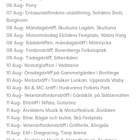
06 Aug- Pony
07 Aug- Entasuiastfordons-utställning, Solidens Slott,
Borgholm
08 Aug- Måndagsträff, Skultuna Lagårn, Skultuna
08 Aug- Motormåndag Eklidens Festplats, Västra Harg
08 Aug- Rådaträffen, måndagsträff i Mölnlycke
08 Aug- Fordonsträff, Borenbergs Folketspark
09 Aug- Tisdagsträff, Säterdalen
10 Aug- Nostalgiafton i Vadstena
10 Aug- Onsdagsträff på Gammelgården i Borlänge
10 Aug- Motorträff i Torsåker Lunkan, Upplands Väsby
10 Aug- Bil & MC-träff i Huskvarna Folkets Park
10 Aug- Veteransfordonsträff i Gårdskär, på Slåttervallen
11 Aug- Bilträff i Nifsta, Gottröra
11 Aug- Älvdalens Musik & Motorfestival, Älvdalen
11 Aug- Bilar, Bågar och bullar, Skå Festplats
11 Aug- Veteranfordonsträff i Gräfsnäs, Alingsås
11 Aug- EM i Dragracing, Tierp Arena