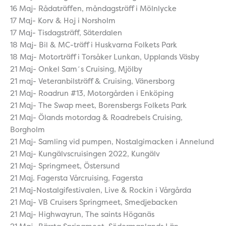
16 Maj- Rådaträffen, måndagsträff i Mölnlycke
17 Maj- Korv & Hoj i Norsholm
17 Maj- Tisdagsträff, Säterdalen
18 Maj- Bil & MC-träff i Huskvarna Folkets Park
18 Maj- Motorträff i Torsåker Lunkan, Upplands Väsby
21 Maj- Onkel Sam´s Cruising, Mjölby
21 maj- Veteranbilsträff & Cruising, Vänersborg
21 Maj- Roadrun #13, Motorgården i Enköping
21 Maj- The Swap meet, Borensbergs Folkets Park
21 Maj- Ölands motordag & Roadrebels Cruising,
Borgholm
21 Maj- Samling vid pumpen, Nostalgimacken i Annelund
21 Maj- Kungälvscruisingen 2022, Kungälv
21 Maj- Springmeet, Östersund
21 Maj. Fagersta Vårcruising, Fagersta
21 Maj-Nostalgifestivalen, Live & Rockin i Vårgårda
21 Maj- VB Cruisers Springmeet, Smedjebacken
21 Maj- Highwayrun, The saints Höganäs