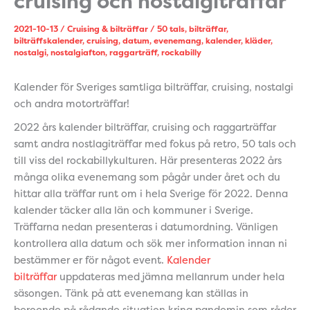
cruising och nostalgiträffar
2021-10-13
/
Cruising & bilträffar
/
50 tals
,
bilträffar
,
bilträffskalender
,
cruising
,
datum
,
evenemang
,
kalender
,
kläder
,
nostalgi
,
nostalgiafton
,
raggarträff
,
rockabilly
Kalender för Sveriges samtliga bilträffar, cruising, nostalgi
och andra motorträffar!
2022 års kalender bilträffar, cruising och raggarträffar
samt andra nostlagiträffar med fokus på retro, 50 tals och
till viss del rockabillykulturen. Här presenteras 2022 års
många olika evenemang som pågår under året och du
hittar alla träffar runt om i hela Sverige för 2022. Denna
kalender täcker alla län och kommuner i Sverige.
Träffarna nedan presenteras i datumordning. Vänligen
kontrollera alla datum och sök mer information innan ni
bestämmer er för något event.
Kalender
bilträffar
uppdateras med jämna mellanrum under hela
säsongen. Tänk på att evenemang kan ställas in