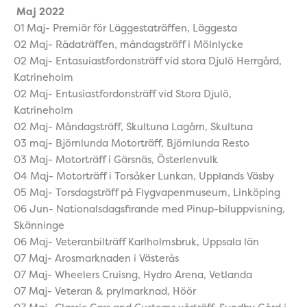
Maj 2022
01 Maj- Premiär för Läggestaträffen, Läggesta
02 Maj- Rådaträffen, måndagsträff i Mölnlycke
02 Maj- Entasuiastfordonsträff vid stora Djulö Herrgård,
Katrineholm
02 Maj- Entusiastfordonsträff vid Stora Djulö,
Katrineholm
02 Maj- Måndagsträff, Skultuna Lagårn, Skultuna
03 maj- Björnlunda Motorträff, Björnlunda Resto
03 Maj- Motorträff i Gärsnäs, Österlenvulk
04 Maj- Motorträff i Torsåker Lunkan, Upplands Väsby
05 Maj- Torsdagsträff på Flygvapenmuseum, Linköping
06 Jun- Nationalsdagsfirande med Pinup-biluppvisning,
Skänninge
06 Maj- Veteranbilträff Karlholmsbruk, Uppsala län
07 Maj- Arosmarknaden i Västerås
07 Maj- Wheelers Cruisng, Hydro Arena, Vetlanda
07 Maj- Veteran & prylmarknad, Höör