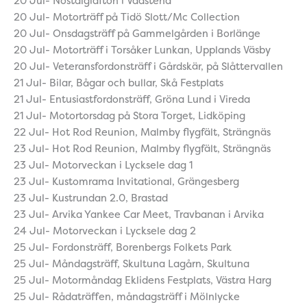
20 Jul- Nostalgiafton i Vadstena
20 Jul- Motorträff på Tidö Slott/Mc Collection
20 Jul- Onsdagsträff på Gammelgården i Borlänge
20 Jul- Motorträff i Torsåker Lunkan, Upplands Väsby
20 Jul- Veteransfordonsträff i Gårdskär, på Slåttervallen
21 Jul- Bilar, Bågar och bullar, Skå Festplats
21 Jul- Entusiastfordonsträff, Gröna Lund i Vireda
21 Jul- Motortorsdag på Stora Torget, Lidköping
22 Jul- Hot Rod Reunion, Malmby flygfält, Strängnäs
23 Jul- Hot Rod Reunion, Malmby flygfält, Strängnäs
23 Jul- Motorveckan i Lycksele dag 1
23 Jul- Kustomrama Invitational, Grängesberg
23 Jul- Kustrundan 2.0, Brastad
23 Jul- Arvika Yankee Car Meet, Travbanan i Arvika
24 Jul- Motorveckan i Lycksele dag 2
25 Jul- Fordonsträff, Borenbergs Folkets Park
25 Jul- Måndagsträff, Skultuna Lagårn, Skultuna
25 Jul- Motormåndag Eklidens Festplats, Västra Harg
25 Jul- Rådaträffen, måndagsträff i Mölnlycke