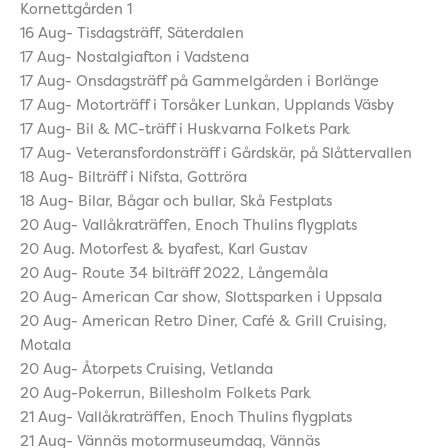
Kornettgården 1
16 Aug- Tisdagsträff, Säterdalen
17 Aug- Nostalgiafton i Vadstena
17 Aug- Onsdagsträff på Gammelgården i Borlänge
17 Aug- Motorträff i Torsåker Lunkan, Upplands Väsby
17 Aug- Bil & MC-träff i Huskvarna Folkets Park
17 Aug- Veteransfordonsträff i Gårdskär, på Slåttervallen
18 Aug- Bilträff i Nifsta, Gottröra
18 Aug- Bilar, Bågar och bullar, Skå Festplats
20 Aug- Vallåkraträffen, Enoch Thulins flygplats
20 Aug. Motorfest & byafest, Karl Gustav
20 Aug- Route 34 bilträff 2022, Långemåla
20 Aug- American Car show, Slottsparken i Uppsala
20 Aug- American Retro Diner, Café & Grill Cruising,
Motala
20 Aug- Åtorpets Cruising, Vetlanda
20 Aug-Pokerrun, Billesholm Folkets Park
21 Aug- Vallåkraträffen, Enoch Thulins flygplats
21 Aug- Vännäs motormuseumdag, Vännäs