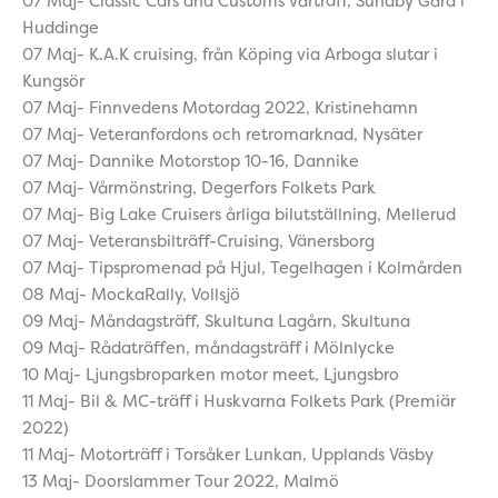
07 Maj- Classic Cars and Customs vårträff, Sundby Gård i
Huddinge
07 Maj- K.A.K cruising, från Köping via Arboga slutar i
Kungsör
07 Maj- Finnvedens Motordag 2022, Kristinehamn
07 Maj- Veteranfordons och retromarknad, Nysäter
07 Maj- Dannike Motorstop 10-16, Dannike
07 Maj- Vårmönstring, Degerfors Folkets Park
07 Maj- Big Lake Cruisers årliga bilutställning, Mellerud
07 Maj- Veteransbilträff-Cruising, Vänersborg
07 Maj- Tipspromenad på Hjul, Tegelhagen i Kolmården
08 Maj- MockaRally, Vollsjö
09 Maj- Måndagsträff, Skultuna Lagårn, Skultuna
09 Maj- Rådaträffen, måndagsträff i Mölnlycke
10 Maj- Ljungsbroparken motor meet, Ljungsbro
11 Maj- Bil & MC-träff i Huskvarna Folkets Park (Premiär
2022)
11 Maj- Motorträff i Torsåker Lunkan, Upplands Väsby
13 Maj- Doorslammer Tour 2022, Malmö