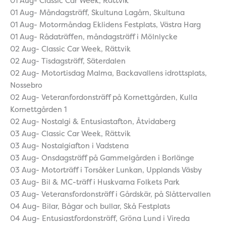
01 Aug- Classic Car Week, Rättvik
01 Aug- Måndagsträff, Skultuna Lagårn, Skultuna
01 Aug- Motormåndag Eklidens Festplats, Västra Harg
01 Aug- Rådaträffen, måndagsträff i Mölnlycke
02 Aug- Classic Car Week, Rättvik
02 Aug- Tisdagsträff, Säterdalen
02 Aug- Motortisdag Malma, Backavallens idrottsplats,
Nossebro
02 Aug- Veteranfordonsträff på Kornettgården, Kulla
Kornettgården 1
02 Aug- Nostalgi & Entusiastafton, Åtvidaberg
03 Aug- Classic Car Week, Rättvik
03 Aug- Nostalgiafton i Vadstena
03 Aug- Onsdagsträff på Gammelgården i Borlänge
03 Aug- Motorträff i Torsåker Lunkan, Upplands Väsby
03 Aug- Bil & MC-träff i Huskvarna Folkets Park
03 Aug- Veteransfordonsträff i Gårdskär, på Slåttervallen
04 Aug- Bilar, Bågar och bullar, Skå Festplats
04 Aug- Entusiastfordonsträff, Gröna Lund i Vireda