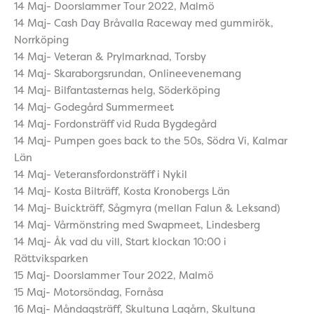
14 Maj- Doorslammer Tour 2022, Malmö
14 Maj- Cash Day Bråvalla Raceway med gummirök,
Norrköping
14 Maj- Veteran & Prylmarknad, Torsby
14 Maj- Skaraborgsrundan, Onlineevenemang
14 Maj- Bilfantasternas helg, Söderköping
14 Maj- Godegård Summermeet
14 Maj- Fordonsträff vid Ruda Bygdegård
14 Maj- Pumpen goes back to the 50s, Södra Vi, Kalmar
Län
14 Maj- Veteransfordonsträff i Nykil
14 Maj- Kosta Bilträff, Kosta Kronobergs Län
14 Maj- Buickträff, Sågmyra (mellan Falun & Leksand)
14 Maj- Vårmönstring med Swapmeet, Lindesberg
14 Maj- Åk vad du vill, Start klockan 10:00 i
Rättviksparken
15 Maj- Doorslammer Tour 2022, Malmö
15 Maj- Motorsöndag, Fornåsa
16 Maj- Måndagsträff, Skultuna Lagårn, Skultuna