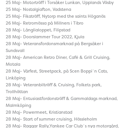
25 Maj- Motorträff i Torsåker Lunkan, Upplands Väsby
25 Maj- Nostalgiafton, Vadstena
25 Maj- Fikaträff, Nytorp med the saints Höganäs
26 Maj- Retromässa på Millners i Tibro
28 Maj- Långlialoppet, Filipstad
28 Maj- Doorslammer Tour 2022, Kjula
28 Maj- Veteransfordonsmarknad på Bergsåker i
Sundsvall
28 Maj- American Retro Diner, Café & Grill Cruising,
Motala
28 Maj- Vårfest, Streetpack, på Scen Boppi´n Cats,
Linköping
28 Maj- Veteranbilträff & Cruising, Folkets park,
Trollhättan
28 Maj- Entusiastfordonsträff & Gammaldags marknad,
Malmköping
28 Maj- Powermeet, Kristianstad
28 Maj- Start of summer cruising, Hässleholm
28 Maj- Raggar Rally,Yankee Car Club´s nya motorgård,