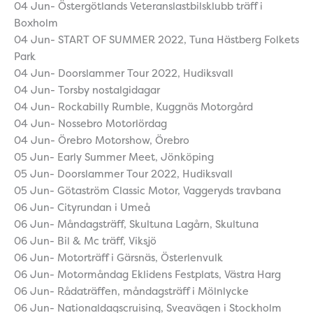
04 Jun- Östergötlands Veteranslastbilsklubb träff i
Boxholm
04 Jun- START OF SUMMER 2022, Tuna Hästberg Folkets
Park
04 Jun- Doorslammer Tour 2022, Hudiksvall
04 Jun- Torsby nostalgidagar
04 Jun- Rockabilly Rumble, Kuggnäs Motorgård
04 Jun- Nossebro Motorlördag
04 Jun- Örebro Motorshow, Örebro
05 Jun- Early Summer Meet, Jönköping
05 Jun- Doorslammer Tour 2022, Hudiksvall
05 Jun- Götaström Classic Motor, Vaggeryds travbana
06 Jun- Cityrundan i Umeå
06 Jun- Måndagsträff, Skultuna Lagårn, Skultuna
06 Jun- Bil & Mc träff, Viksjö
06 Jun- Motorträff i Gärsnäs, Österlenvulk
06 Jun- Motormåndag Eklidens Festplats, Västra Harg
06 Jun- Rådaträffen, måndagsträff i Mölnlycke
06 Jun- Nationaldagscruising, Sveavägen i Stockholm