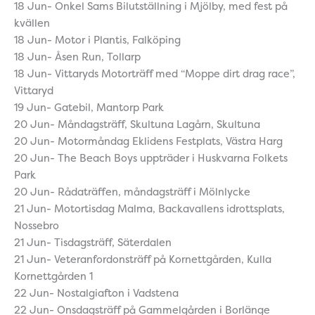
18 Jun- Onkel Sams Bilutställning i Mjölby, med fest på
kvällen
18 Jun- Motor i Plantis, Falköping
18 Jun- Åsen Run, Tollarp
18 Jun- Vittaryds Motorträff med “Moppe dirt drag race”,
Vittaryd
19 Jun- Gatebil, Mantorp Park
20 Jun- Måndagsträff, Skultuna Lagårn, Skultuna
20 Jun- Motormåndag Eklidens Festplats, Västra Harg
20 Jun- The Beach Boys uppträder i Huskvarna Folkets
Park
20 Jun- Rådaträffen, måndagsträff i Mölnlycke
21 Jun- Motortisdag Malma, Backavallens idrottsplats,
Nossebro
21 Jun- Tisdagsträff, Säterdalen
21 Jun- Veteranfordonsträff på Kornettgården, Kulla
Kornettgården 1
22 Jun- Nostalgiafton i Vadstena
22 Jun- Onsdagsträff på Gammelgården i Borlänge