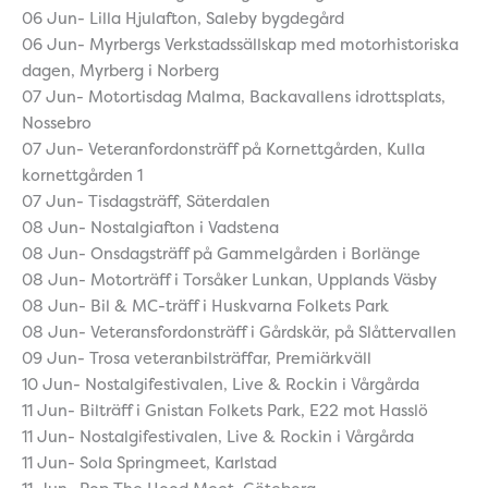
06 Jun- Lilla Hjulafton, Saleby bygdegård
06 Jun- Myrbergs Verkstadssällskap med motorhistoriska
dagen, Myrberg i Norberg
07 Jun- Motortisdag Malma, Backavallens idrottsplats,
Nossebro
07 Jun- Veteranfordonsträff på Kornettgården, Kulla
kornettgården 1
07 Jun- Tisdagsträff, Säterdalen
08 Jun- Nostalgiafton i Vadstena
08 Jun- Onsdagsträff på Gammelgården i Borlänge
08 Jun- Motorträff i Torsåker Lunkan, Upplands Väsby
08 Jun- Bil & MC-träff i Huskvarna Folkets Park
08 Jun- Veteransfordonsträff i Gårdskär, på Slåttervallen
09 Jun- Trosa veteranbilsträffar, Premiärkväll
10 Jun- Nostalgifestivalen, Live & Rockin i Vårgårda
11 Jun- Bilträff i Gnistan Folkets Park, E22 mot Hasslö
11 Jun- Nostalgifestivalen, Live & Rockin i Vårgårda
11 Jun- Sola Springmeet, Karlstad